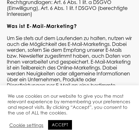
Rechtsgrundlagen: Art. 6 Abs. 1
lit
. a DSGVO
(Einwilligung), Art. 6 Abs. 1
lit
. f DSGVO (berechtigte
Interessen)
Was ist E-Mai
l-Marketing?
Um Sie stets auf dem Laufenden zu halten, nutzen wir
auch die Möglichkeit des E-Mail-Marketings. Dabei
werden, sofern Sie dem Empfang unserer E-Mails
bzw. Newsletter zugestimmt haben, auch Daten von
Ihnen verarbeitet und gespeichert. E-Mail-Marketing
ist ein Teilbereich des Online-Marketings. Dabei
werden Neuigkeiten oder allgemeine Informationen
über ein Unternehmen, Produkte oder
Dienstleistungen per E-Mail an eine bestimmte
Gruppe an Menschen, die sich dafür interessieren,
We use cookies on our website to give you the most
gesendet.
relevant experience by remembering your preferences
and repeat visits. By clicking “Accept”, you consent to
Wenn Sie an unserem E-Mail-Marketing (meist per
the use of ALL the cookies.
Newsletter) teilnehmen wollen, müssen Sie sich im
Normalfall einfach nur mit Ihrer E-Mail-Adresse
Cookie settings
ACCEPT
anmelden. Dafür füllen Sie ein Online-Formular aus
und senden es ab. Es kann aber auch vorkommen,
dass wir Sie etwa um Ihre Anrede und Ihren Namen